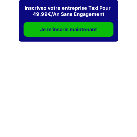
Inscrivez votre entreprise Taxi Pour 
49,99€/An Sans Engagement
Je m'inscris maintenant
Contact
EMAIL
contact@taxislyonaeroport.fr
MENTIONS LEGALES
POLITIQUE DE CONFIDENTIALITE
CONDITIONS GENERAL DE VENTE