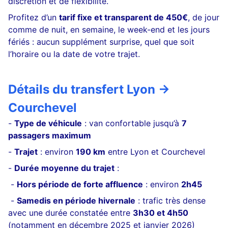
discrétion et de flexibilité.
Profitez d’un
tarif fixe et transparent de 450€
, de jour
comme de nuit, en semaine, le week-end et les jours
fériés : aucun supplément surprise, quel que soit
l’horaire ou la date de votre trajet.
Détails du transfert Lyon →
Courcheve
l
-
Type de véhicule
: van confortable jusqu’à
7
passagers maximum
-
Trajet
: environ
190 km
entre Lyon et Courchevel
-
Durée moyenne du trajet
:
-
Hors période de forte affluence
: environ
2h45
-
Samedis en période hivernale
: trafic très dense
avec une durée constatée entre
3h30 et 4h50
(notamment en décembre 2025 et janvier 2026)